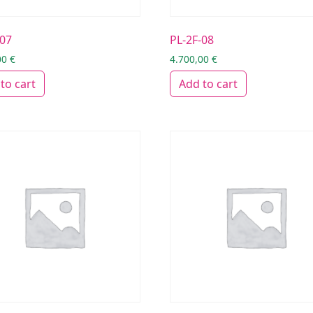
-07
PL-2F-08
00
€
4.700,00
€
to cart
Add to cart