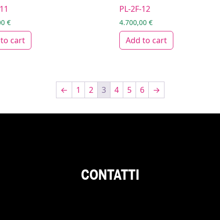
-11
PL-2F-12
00
€
4.700,00
€
to cart
Add to cart
←
1
2
3
4
5
6
→
CONTATTI