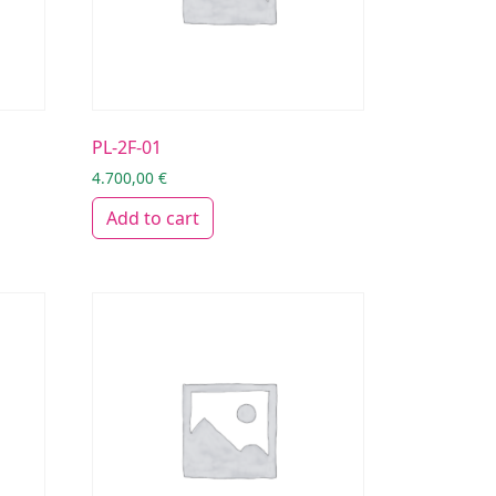
PL-2F-01
4.700,00
€
Add to cart