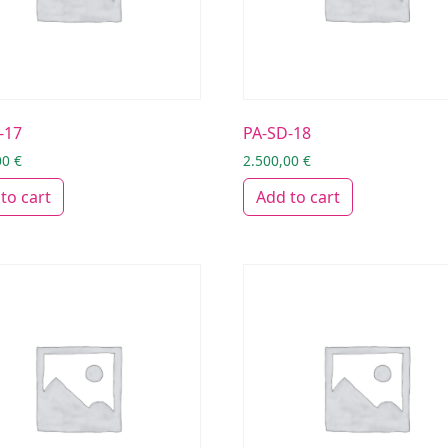
-17
PA-SD-18
00
€
2.500,00
€
to cart
Add to cart