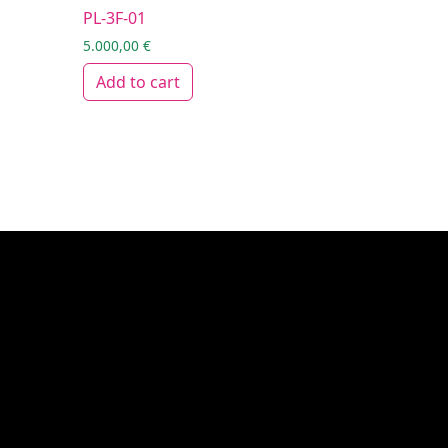
PL-3F-01
5.000,00
€
Add to cart