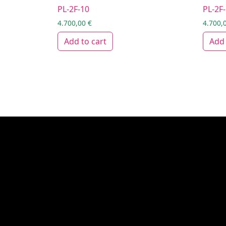
PL-2F-10
PL-2F
4.700,00
€
4.700,
Add to cart
Add 