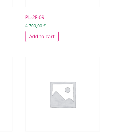
PL-2F-09
4.700,00
€
Add to cart