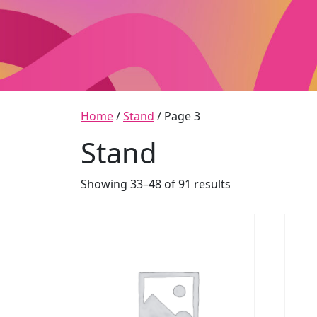
Skip to content
Main Navigation
Home
/
Stand
/ Page 3
Stand
Showing 33–48 of 91 results