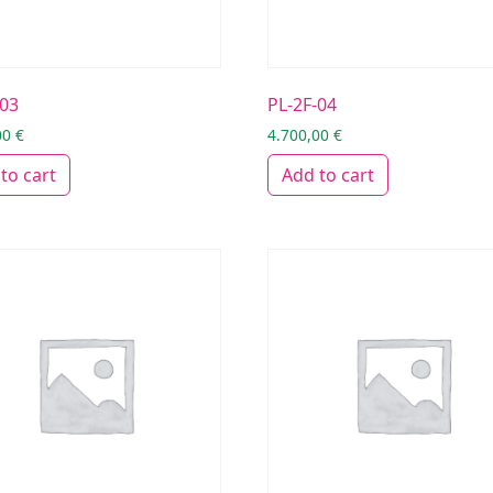
-03
PL-2F-04
00
€
4.700,00
€
to cart
Add to cart