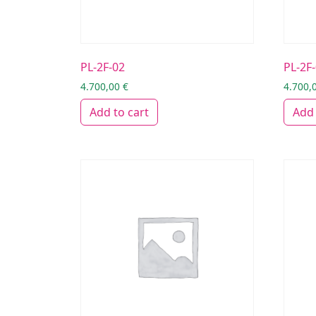
PL-2F-02
PL-2F
4.700,00
€
4.700,
Add to cart
Add 