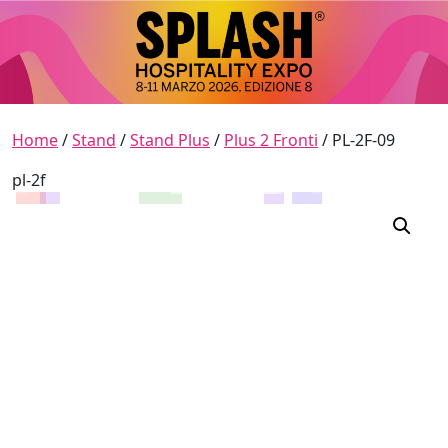
Skip to content
Main Navigation
Home
/
Stand
/
Stand Plus
/
Plus 2 Fronti
/ PL-2F-09
pl-2f