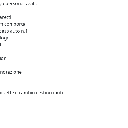
ogo personalizzato
aretti
m con porta
 pass auto n.1
alogo
ti
ioni
enotazione
quette e cambio cestini rifiuti