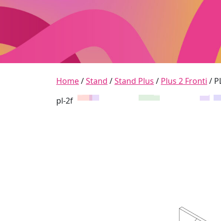
Skip to content
Main Navigation
Home
/
Stand
/
Stand Plus
/
Plus 2 Fronti
/ P
pl-2f