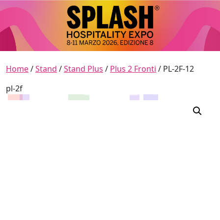
Skip to content
Main Navigation
Home
/
Stand
/
Stand Plus
/
Plus 2 Fronti
/ PL-2F-12
pl-2f