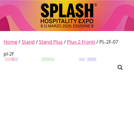
Skip to content
Main Navigation
Home
/
Stand
/
Stand Plus
/
Plus 2 Fronti
/ PL-2F-07
pl-2f