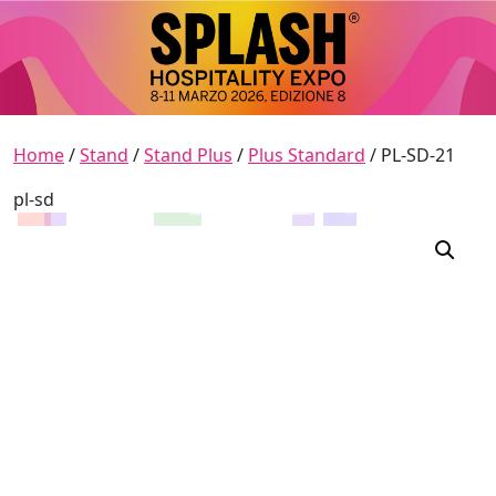
Skip to content
Main Navigation
Home
/
Stand
/
Stand Plus
/
Plus Standard
/ PL-SD-21
pl-sd