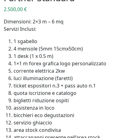
2.500,00
€
Dimensioni: 2×3 m – 6 mq
Servizi Inclusi:
1 sgabello
4 mensole (5mm 15cmx50cm)
1 desk (1 x 0.5 m)
1×1 m forex grafica logo personalizzato
corrente elettrica 2kw
luci illuminazione (faretti)
ticket espositori n.3 + pass auto n.1
quota iscrizione e catalogo
biglietti riduzione ospiti
assistenza in loco
bicchieri eco degustazioni
servizio ghiaccio
area stock condivisa
attaccapanni presente nell’area stock