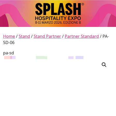
Skip to content
Main Navigation
Home
/
Stand
/
Stand Partner
/
Partner Standard
/ PA-
SD-06
pa-sd