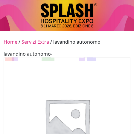
Skip to content
Main Navigation
Home
/
Servizi Extra
/ lavandino autonomo
lavandino autonomo-