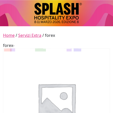
Skip to content
Main Navigation
Home
/
Servizi Extra
/ forex
forex-