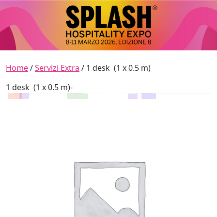
Skip to content
Main Navigation
Home
/
Servizi Extra
/ 1 desk (1 x 0.5 m)
1 desk (1 x 0.5 m)-