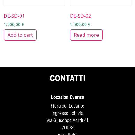
DE-SD-01
DE-SD-02
1.500,00
€
1.500,00
€
Add to cart
Read more
CONTATTI
Location Evento
Fiera del Levante
Ingresso Edilizia
via Giuseppe Verdi 41
70132
Bari, Italia